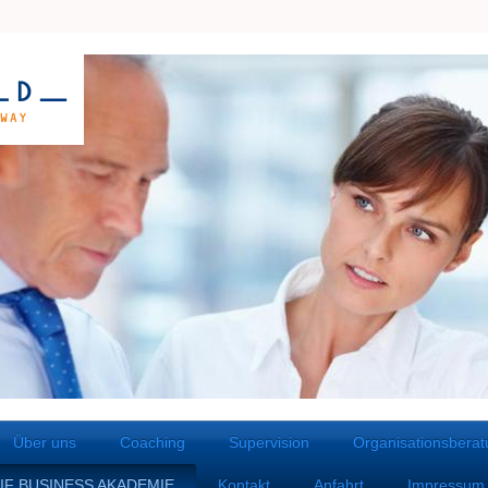
Über uns
Coaching
Supervision
Organisationsbera
IF BUSINESS AKADEMIE
Kontakt
Anfahrt
Impressum